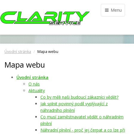
Menu
Úvodní stránka
Mapa webu
Mapa webu
Úvodní stránka
O nás
Aktuality
Co by měli naši budoucí zákazníci vědět?
Jak splnit povinný podíl vyplývající z
náhradního plnění
Co musí zaměstnavatel vědět o náhradním
plnění
Náhradní plnění - proč jej čerpat a co lze při